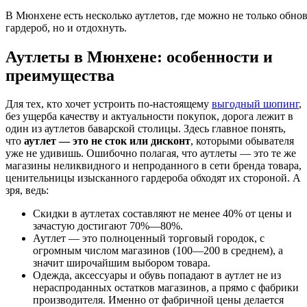
В Мюнхене есть несколько аутлетов, где можно не только обно
гардероб, но и отдохнуть.
Аутлеты в Мюнхене: особенности и
преимущества
Для тех, кто хочет устроить по-настоящему
выгодный шопинг
,
без ущерба качеству и актуальности покупок, дорога лежит в
один из аутлетов баварской столицы. Здесь главное понять,
что
аутлет — это не сток или дисконт
, которыми обывателя
уже не удивишь. Ошибочно полагая, что аутлеты — это те же
магазины неликвидного и непроданного в сети бренда товара,
ценительницы изысканного гардероба обходят их стороной. А
зря, ведь:
Скидки в аутлетах составляют не менее 40% от цены и
зачастую достигают 70%—80%.
Аутлет — это полноценный торговый городок, с
огромным числом магазинов (100—200 в среднем), а
значит широчайшим выбором товара.
Одежда, аксессуары и обувь попадают в аутлет не из
нераспроданных остатков магазинов, а прямо с фабрики
производителя. Именно от фабричной цены делается