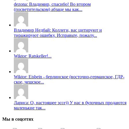
dezona: Владимир, спасибо! Во втором
(посветительском) абзаце мы как...
Владимир Недбай: Коллеги, вас цитируют и
тиражируют ошибку. Исправьте, пожалу...
Wiktor: Ratskeller!...
Wiktor: Eisbein - берлинское (восточно-германское, ГДР-
ское, чешское...
Лариса: О, настоящее эссе)) У нас в булочных продаются
маленькие так...
Мы в соцсетях