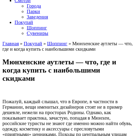
Смотри
Города
Парки
Заведения
Покупай
Шоппинг
Сувениры
Главная
»
Покупай
»
Шоппинг
»
Мюнхенские аутлеты — что,
где и когда купить с наибольшими скидками
Мюнхенские аутлеты — что, где и
когда купить с наибольшими
скидками
Пожалуй, каждый слышал, что в Европе, в частности в
Германии, вещи именитых дизайнеров стоят не в пример
дешевле, нежели на просторах Родины. Однако, как
показывает практика, зачастую, попадая в Мюнхен,
российские туристы не знают где именно можно найти обувь,
одежду, косметику и аксессуары с пресловутыми
«приятными» ценниками. Походы по центральным улицам