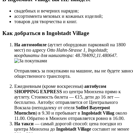
свадебных и вечерних нарядов;
ассортимента меховых и кожаных изделий;
товаров для творчества и книг.
Как добраться в Ingolstadt Village
На автомобиле
(аутлет оборудован парковкой на 1800
мест) по адресу
Otto Hahn-Strasse 1, Ingolstadt;
координаты для навигатора: 48.784092,11.480647.
Отправляясь за покупками на машине, вы не будете завис
общественного транспорта.
Ежедневным (кроме воскресенья)
автобусом
SHOPPING EXPRESS
из центра Мюнхена прямо к
аутлету. Стоимость билета — €15, дети до 16 лет —
бесплатно. Автобус отправляется от Центрального
Вокзала (неподалеку от отеля
Sofitel Bayerpost
Muenchen
) в 9.30 и пребывает в
Ingolstadt Villag
около
11.00. Обратно в Мюнхен отправляется ровно в 16.00.
На такси
— самый дорогой способ: цена поездки из
центра Мюнхена до
Ingolstadt Village
составит не менее