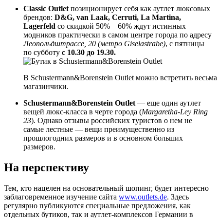
Classic Outlet
позиционирует себя как аутлет люксовых
брендов:
D&G, van Laak, Cerruti, La Martina,
Lagerfeld
со скидкой 50%—60% ждут истинных
модников практически в самом центре города по адресу
Леопольдштрассе, 20 (метро Giselastrabe)
, с пятницы
по субботу
с 10.30 до 19.30.
В Schustermann&Borenstein Outlet можно встретить весьм
магазинчики.
Schustermann&Borenstein Outlet
— еще один аутлет
вещей люкс-класса в черте города (
Margaretha-Ley Ring
23
). Однако отзывы российских туристов о нем не
самые лестные — вещи преимущественно из
прошлогодних размеров и в основном больших
размеров.
На перспективу
Тем, кто нацелен на основательный шопинг, будет интересно
заблаговременное изучение сайта
www.outlets.de
. Здесь
регулярно публикуются специальные предложения, как
отдельных бутиков, так и аутлет-комплексов Германии в