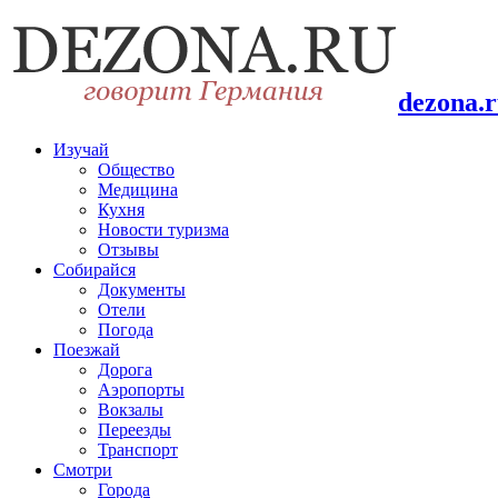
dezona.
Изучай
Общество
Медицина
Кухня
Новости туризма
Отзывы
Собирайся
Документы
Отели
Погода
Поезжай
Дорога
Аэропорты
Вокзалы
Переезды
Транспорт
Смотри
Города