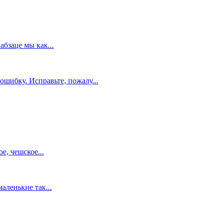
абзаце мы как...
шибку. Исправьте, пожалу...
е, чешское...
аленькие так...