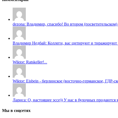
dezona: Владимир, спасибо! Во втором (посветительском) 
Владимир Недбай: Коллеги, вас цитируют и тиражируют о
Wiktor: Ratskeller!...
Wiktor: Eisbein - берлинское (восточно-германское, ГДР-ско
Лариса: О, настоящее эссе)) У нас в булочных продаются м
Мы в соцсетях